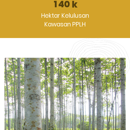
1
4
0
k
Hektar Kelulusan
Kawasan PPLH