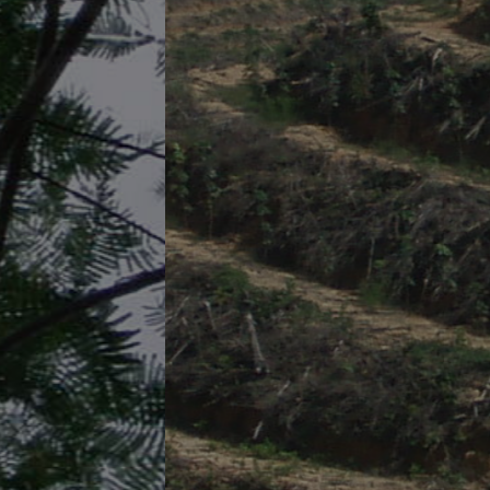
Development Sdn Bhd
FOREST PLANTATION -
FOSTERING
SUSTAINABILITY
EXPLORE NOW