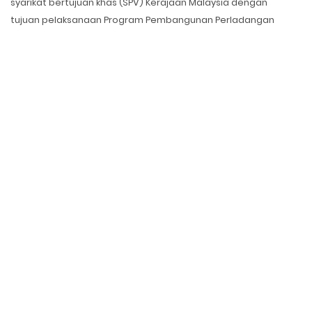
syarikat bertujuan khas (SPV) Kerajaan Malaysia dengan
tujuan pelaksanaan Program Pembangunan Perladangan
Hutan di antara tahun 2006 dan 2020.
BACA LEBIH LANJUT
Produk & Perkhidmatan